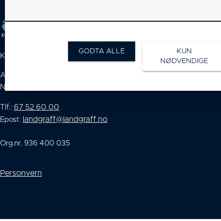
GODTA ALLE
KUN
KONTAKT OSS
NØDVENDIGE
A.C. Landgraff AS
Nesveien 13, 1344 Haslum
67 52 60 00
Tlf.:
landgraff@landgraff.no
Epost:
Org.nr. 936 400 035
Personvern