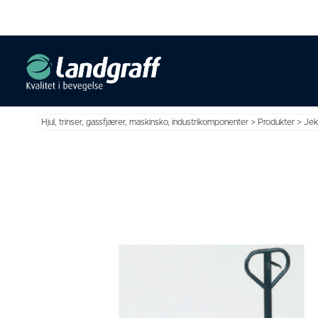
Hjul, trinser, gassfjærer, maskinsko, industrikomponenter
>
Produkter
>
Jek