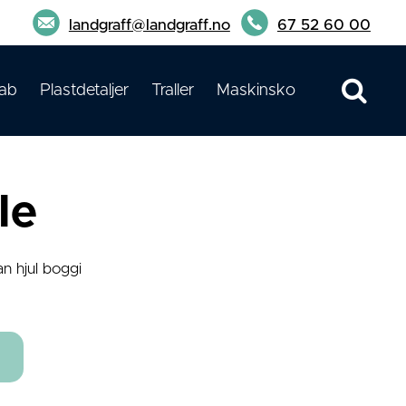
landgraff@landgraff.no
67 52 60 00
ab
Plastdetaljer
Traller
Maskinsko
le
n hjul boggi