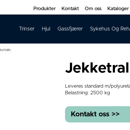
Produkter
Kontakt
Om oss
Kataloger
Trinser
Hjul
Gassfjærer
Sykehus Og Reh
ketralle
Jekketral
Leveres standard m/polyureta
Belastning: 2500 kg
Kontakt oss >>