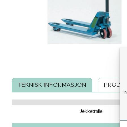
TEKNISK INFORMASJON
PRODUK
i
Jekketralle