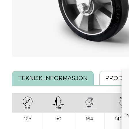
TEKNISK INFORMASJON
PRODUK
i
125
50
164
140x1