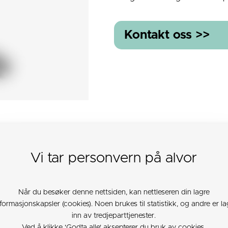
Kontakt oss >>
TARK (PDF)
Vi tar personvern på alvor
Når du besøker denne nettsiden, kan nettleseren din lagre
nformasjonskapsler (cookies). Noen brukes til statistikk, og andre er la
10
105x80
11
300
inn av tredjeparttjenester.
Ved å klikke 'Godta alle' aksepterer du bruk av cookies.