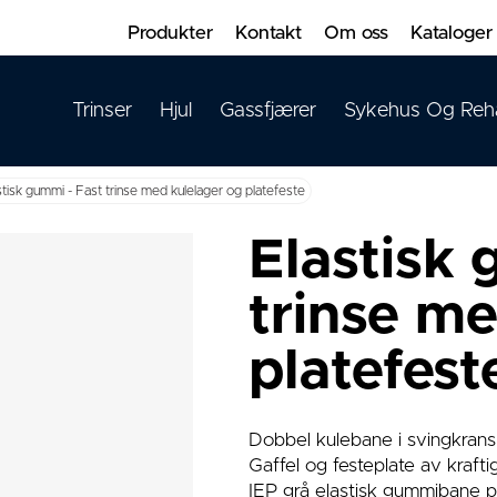
Produkter
Kontakt
Om oss
Kataloger
Trinser
Hjul
Gassfjærer
Sykehus Og Reh
stisk gummi - Fast trinse med kulelager og platefeste
Elastisk 
trinse m
platefest
Dobbel kulebane i svingkrans
Gaffel og festeplate av kraftig
IEP grå elastisk gummibane p