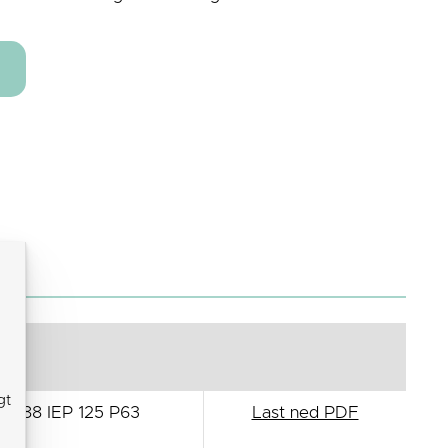
gt
4688 IEP 125 P63
Last ned PDF