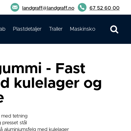
landgraff@landgraff.no
67 52 60 00
ab
Plastdetaljer
Traller
Maskinsko
gummi - Fast
ed kulelager og
e
 med tetning
 presset stål
å aluminiumsfelg med kulelager