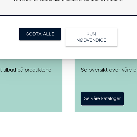
10
105x80
11
350
10
105x80
11
400
10
105x80
11
450
GODTA ALLE
KUN
NØDVENDIGE
Se våre kata
t tilbud på produktene
Se oversikt over våre p