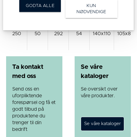
200
50
240
53
140x110
105x80
GODTA ALLE
KUN
NØDVENDIGE
250
50
292
54
140x110
105x80
Ta kontakt
Se våre
med oss
kataloger
Send oss en
Se oversikt over
uforpliktende
våre produkter.
forespørsel og få et
godt tilbud på
produktene du
trenger til din
bedrift