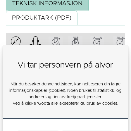
TEKNISK INFORMASJON
PRODUKTARK (PDF)
Vi tar personvern på alvor
125
50
164
51
140x110
105x80
Når du besøker denne nettsiden, kan nettleseren din lagre
informasjonskapsler (cookies). Noen brukes til statistikk, og
andre er lagt inn av tredjeparttjenester.
160
50
200
53
140x110
105x80
Ved å klikke 'Godta alle' aksepterer du bruk av cookies.