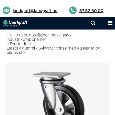
landgraff@landgraff.no
67 52 60 00
Hjul, trinser, gassfjærer, maskinsko,
industrikomponenter
Produkter
>
>
Elastisk gummi - Svingbar trinse med kulelager og
platefeste