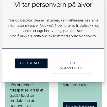
PRODUKTARK (PDF)
Vi tar personvern på alvor
Når du besøker denne nettsiden, kan nettleseren din lagre
informasjonskapsler (cookies). Noen brukes til statistikk, og
andre er lagt inn av tredjeparttjenester.
Ved å klikke 'Godta alle' aksepterer du bruk av cookies.
14
14
14
26
20
2,5
Ta kontakt
Se våre
GODTA ALLE
KUN
NØDVENDIGE
med oss
kataloger
Send oss en
Se oversikt over
uforpliktende
våre produkter.
forespørsel og få et
godt tilbud på
produktene du
trenger til din