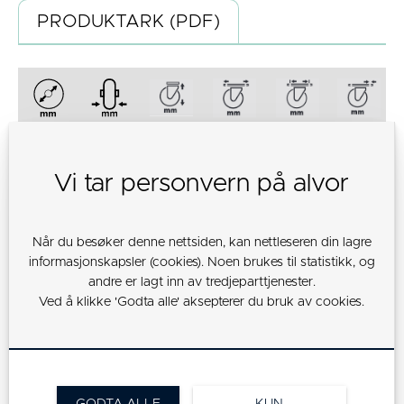
PRODUKTARK (PDF)
50
19
69
60x60
45x45
6,3
Vi tar personvern på alvor
Når du besøker denne nettsiden, kan nettleseren din lagre
75
25
100
60x60
45x45
6,3
informasjonskapsler (cookies). Noen brukes til statistikk, og
andre er lagt inn av tredjeparttjenester.
Ved å klikke 'Godta alle' aksepterer du bruk av cookies.
100
32
135
77x67
55x45
8,5
125
32
160
77x67
55x45
8,5
GODTA ALLE
KUN