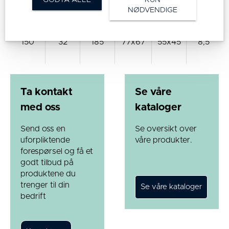
NØDVENDIGE
150
32
185
77x67
55x45
8,5
Ta kontakt
Se våre
med oss
kataloger
Send oss en
Se oversikt over
uforpliktende
våre produkter.
forespørsel og få et
godt tilbud på
produktene du
trenger til din
bedrift