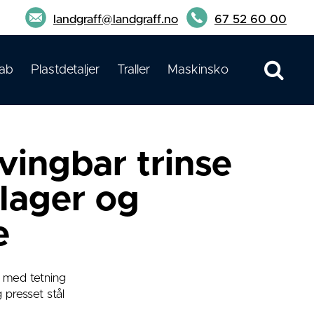
landgraff@landgraff.no
67 52 60 00
ab
Plastdetaljer
Traller
Maskinsko
vingbar trinse
lager og
e
 med tetning
 presset stål