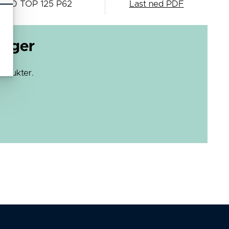
4680 TOP 125 P62
Last ned PDF
loger
rodukter.