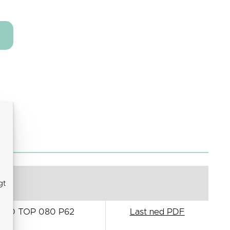
gt
680 TOP 080 P62
Last ned PDF