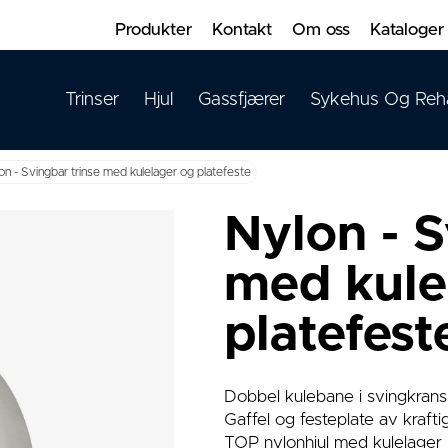
Produkter
Kontakt
Om oss
Kataloger
Trinser
Hjul
Gassfjærer
Sykehus Og Reh
on - Svingbar trinse med kulelager og platefeste
Nylon - S
med kule
platefest
Dobbel kulebane i svingkrans
Gaffel og festeplate av kraftig
TOP nylonhjul med kulelager