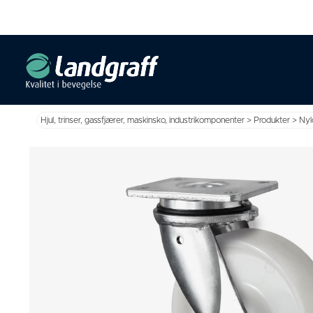
Hjul, trinser, gassfjærer, maskinsko, industrikomponenter
>
Produkter
>
Nyl