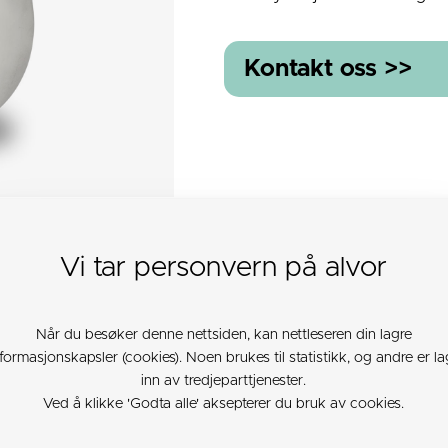
Kontakt oss >>
Vi tar personvern på alvor
TARK (PDF)
Når du besøker denne nettsiden, kan nettleseren din lagre
nformasjonskapsler (cookies). Noen brukes til statistikk, og andre er la
inn av tredjeparttjenester.
Ved å klikke 'Godta alle' aksepterer du bruk av cookies.
0
80x60
9
300
4