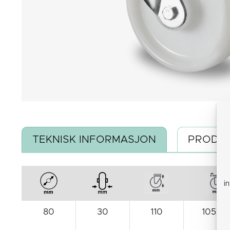
TEKNISK INFORMASJON
PRODUK
i
80
30
110
105x8