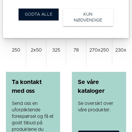
GODTA ALLE
KUN
200
2x50
275
64
200x160
160x12
NØDVENDIGE
250
2x50
325
78
270x250
230x21
Ta kontakt
Se våre
med oss
kataloger
Send oss en
Se oversikt over
uforpliktende
våre produkter.
forespørsel og få et
godt tilbud på
produktene du