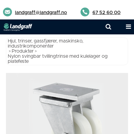
landgraff@landgraff.no
67 52 60 00
Hjul, trinser, gassfjærer, maskinsko,
industrikomponenter
Produkter
>
>
Nylon svingbar tvillingtrinse med kulelager og
platefeste