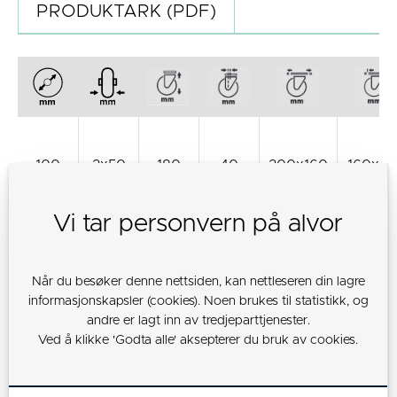
PRODUKTARK (PDF)
100
2x50
180
40
200x160
160x12
Vi tar personvern på alvor
125
2x50
205
48
200x160
160x12
Når du besøker denne nettsiden, kan nettleseren din lagre
informasjonskapsler (cookies). Noen brukes til statistikk, og
andre er lagt inn av tredjeparttjenester.
Ved å klikke 'Godta alle' aksepterer du bruk av cookies.
150
2x50
230
53
200x160
160x12