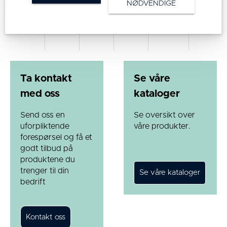
NØDVENDIGE
250
50
292
54
140x110
105x80
Ta kontakt
Se våre
med oss
kataloger
Send oss en
Se oversikt over
uforpliktende
våre produkter.
forespørsel og få et
godt tilbud på
produktene du
trenger til din
bedrift