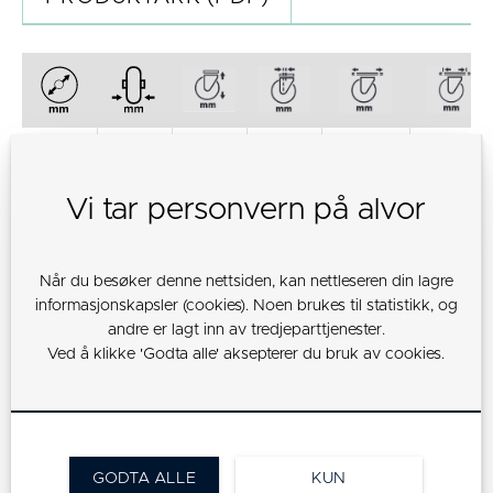
125
50
164
51
140x110
105x80
Vi tar personvern på alvor
Når du besøker denne nettsiden, kan nettleseren din lagre
160
50
200
53
140x110
105x80
informasjonskapsler (cookies). Noen brukes til statistikk, og
andre er lagt inn av tredjeparttjenester.
Ved å klikke 'Godta alle' aksepterer du bruk av cookies.
200
50
240
53
140x110
105x80
GODTA ALLE
KUN