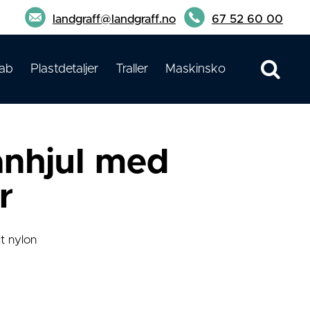
landgraff@landgraff.no
67 52 60 00
ab
Plastdetaljer
Traller
Maskinsko
anhjul med
r
t nylon