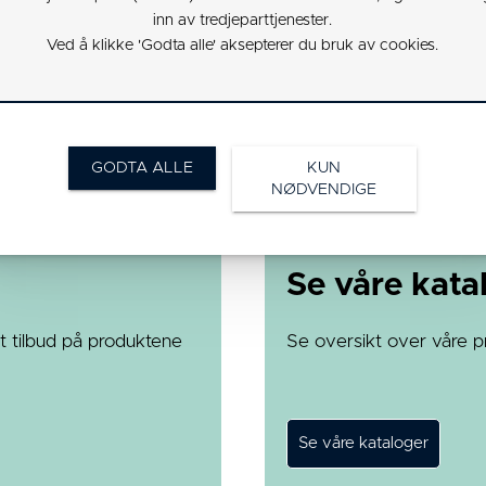
45
180
UA
inn av tredjeparttjenester.
Ved å klikke 'Godta alle' aksepterer du bruk av cookies.
45
225
UA
60
400
UA
60
700
UA
GODTA ALLE
KUN
NØDVENDIGE
60
1000
UA
Se våre kata
t tilbud på produktene
Se oversikt over våre p