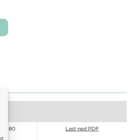
e
O 080
Last ned PDF
gt