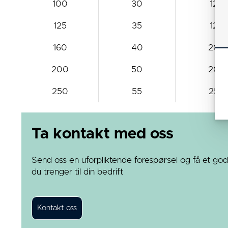
100
30
12
125
35
12
160
40
20
200
50
20
250
55
25
Ta kontakt med oss
Send oss en uforpliktende forespørsel og få et god
du trenger til din bedrift