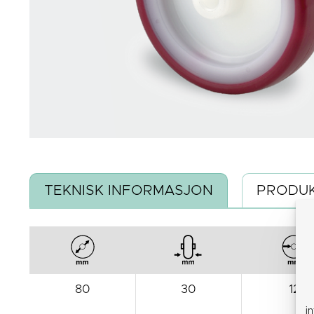
TEKNISK INFORMASJON
PRODUK
80
30
12
i