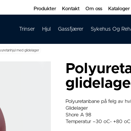
Produkter
Kontakt
Om oss
Kataloger
Trinser
Hjul
Gassfjærer
Sykehus Og Reh
yuretanhjul med glidelager
Polyuret
glidelage
Polyuretanbane på felg av hvi
Glidelager
Shore A 98
Temperatur –30 oC- +80 oC