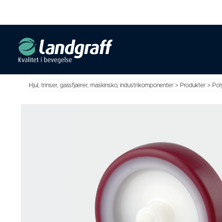
Hjul, trinser, gassfjærer, maskinsko, industrikomponenter
>
Produkter
>
Pol