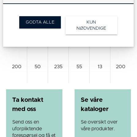
125
37
155
40
13
100
GODTA ALLE
KUN
NØDVENDIGE
160
40
195
55
13
135
200
50
235
55
13
200
Ta kontakt
Se våre
med oss
kataloger
Send oss en
Se oversikt over
uforpliktende
våre produkter.
forespørsel og få et