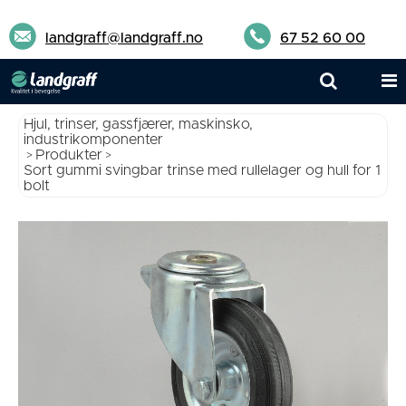
landgraff@landgraff.no
67 52 60 00
Hjul, trinser, gassfjærer, maskinsko,
industrikomponenter
Produkter
>
>
Sort gummi svingbar trinse med rullelager og hull for 1
bolt