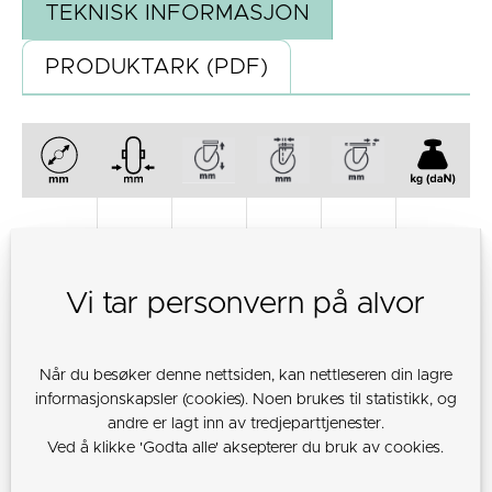
TEKNISK INFORMASJON
PRODUKTARK (PDF)
80
35
108
44,5
13
100
Vi tar personvern på alvor
Når du besøker denne nettsiden, kan nettleseren din lagre
100
35
128
41
13
75
informasjonskapsler (cookies). Noen brukes til statistikk, og
andre er lagt inn av tredjeparttjenester.
Ved å klikke 'Godta alle' aksepterer du bruk av cookies.