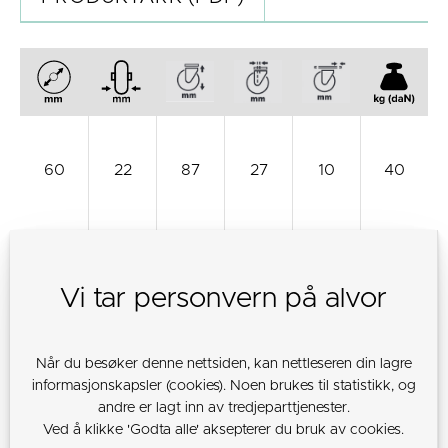
60
22
87
27
10
40
80
22
107
30
10
50
Vi tar personvern på alvor
Når du besøker denne nettsiden, kan nettleseren din lagre
100
22
127
35
10
60
informasjonskapsler (cookies). Noen brukes til statistikk, og
andre er lagt inn av tredjeparttjenester.
Ved å klikke 'Godta alle' aksepterer du bruk av cookies.