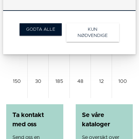
100
32
132
40
10
80
GODTA ALLE
KUN
NØDVENDIGE
125
32
159
43
10
100
150
30
185
48
12
100
Ta kontakt
Se våre
med oss
kataloger
Send oss en
Se oversikt over