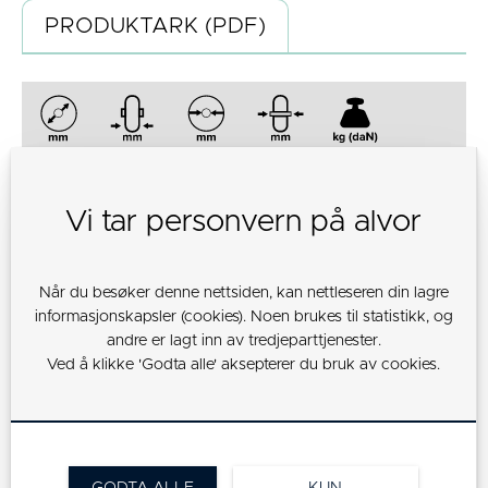
PRODUKTARK (PDF)
La
BOO
80
35
12
40
100
n
080
Vi tar personvern på alvor
P
La
BOO
Når du besøker denne nettsiden, kan nettleseren din lagre
100
35
12
40
150
n
100
informasjonskapsler (cookies). Noen brukes til statistikk, og
P
andre er lagt inn av tredjeparttjenester.
Ved å klikke 'Godta alle' aksepterer du bruk av cookies.
La
BOO
125
35
12
45
200
n
125
P
La
BOO
160
50
20
60
250
n
GODTA ALLE
KUN