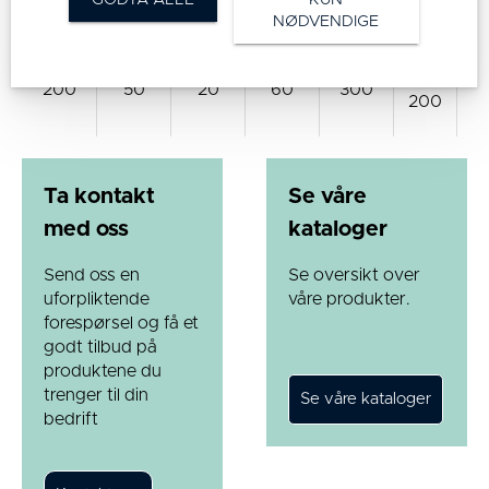
160
P
NØDVENDIGE
La
BOO
200
50
20
60
300
n
200
P
Ta kontakt
Se våre
med oss
kataloger
Send oss en
Se oversikt over
uforpliktende
våre produkter.
forespørsel og få et
godt tilbud på
produktene du
trenger til din
bedrift