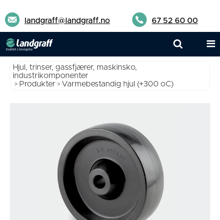
landgraff@landgraff.no
67 52 60 00
Hjul, trinser, gassfjærer, maskinsko,
industrikomponenter
Produkter
Varmebestandig hjul (+300 oC)
>
>